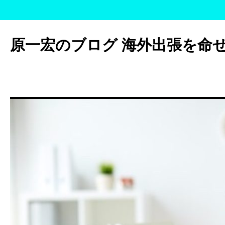
コ
ン
原一宏のブログ 海外出張を命
テ
ン
ツ
へ
ス
キ
ッ
プ