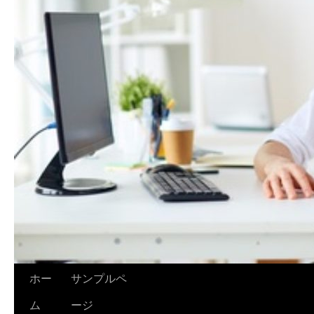
ホー
サンプルペ
ム
ージ