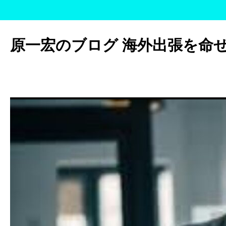
コ
ン
原一宏のブログ 海外出張を命
テ
ン
ツ
へ
ス
キ
ッ
プ