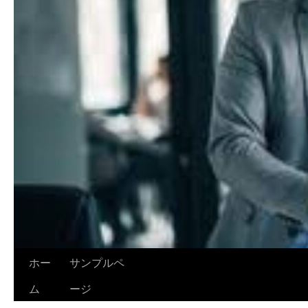
ホー
サンプルペ
ム
ージ