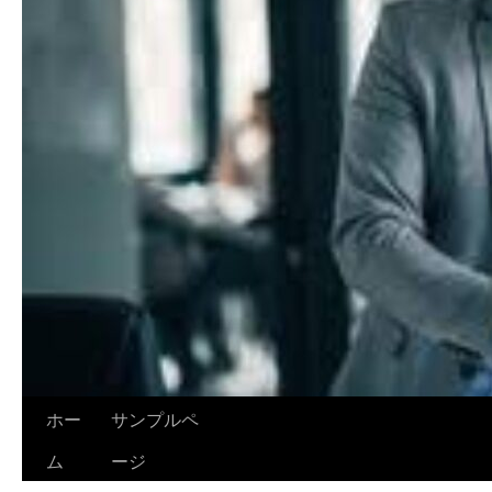
ホー
サンプルペ
ム
ージ