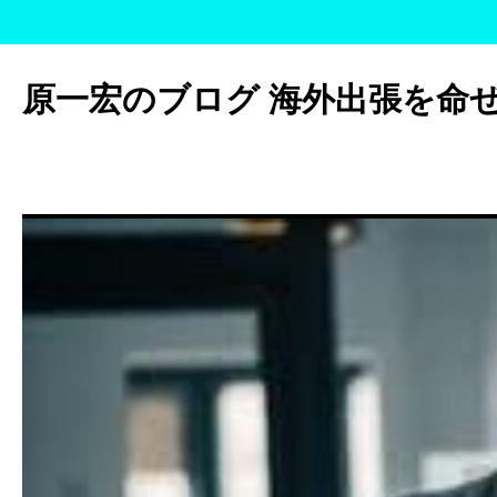
コ
ン
原一宏のブログ 海外出張を命
テ
ン
ツ
へ
ス
キ
ッ
プ