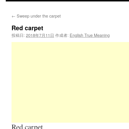
←
Sweep under the carpet
Red carpet
投稿日:
2018年7月11日
作成者:
English True Meaning
Red carpet