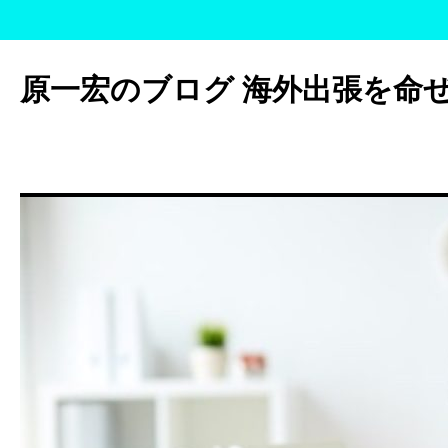
コ
ン
原一宏のブログ 海外出張を命
テ
ン
ツ
へ
ス
キ
ッ
プ