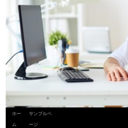
ホー
サンプルペ
ム
ージ