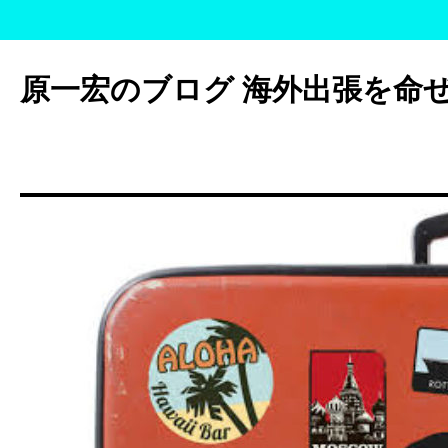
コ
ン
原一宏のブログ 海外出張を命
テ
ン
ツ
へ
ス
キ
ッ
プ