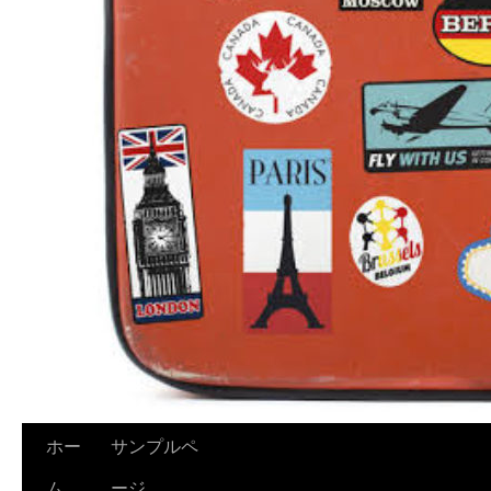
ホー
サンプルペ
ム
ージ