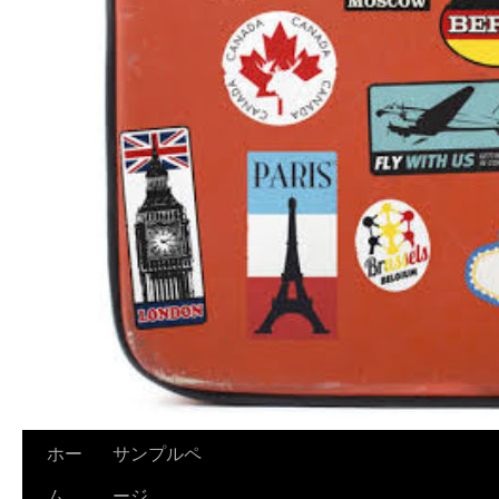
ホー
サンプルペ
ム
ージ