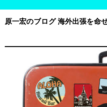
コ
ン
原一宏のブログ 海外出張を命
テ
ン
ツ
へ
ス
キ
ッ
プ