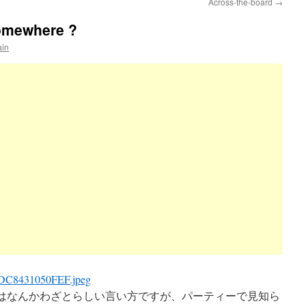
Across-the-board
→
omewhere ?
ain
omewhere ? はなんかわざとらしい言い方ですが、パーティーで見知ら