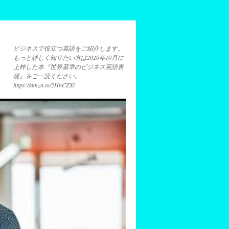
ビジネスで役立つ英語をご紹介します。
もっと詳しく知りたい方は2020年10月に
上梓した本『世界基準のビジネス英語表
現』をご一読ください。
https://amzn.to/2HnCZXi