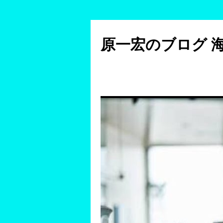
コ
ン
原一宏のブログ 
テ
ン
ツ
へ
ス
キ
ッ
プ