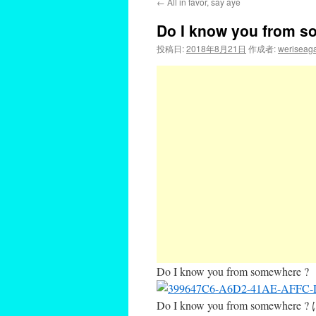
←
All in favor, say aye
Do I know you from s
投稿日:
2018年8月21日
作成者:
weriseag
Do I know you from somewhere ?
Do I know you from s