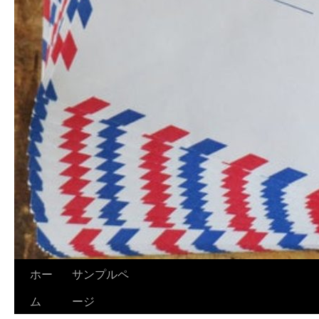
ホー
サンプルペ
ム
ージ