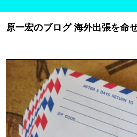
コ
ン
原一宏のブログ 海外出張を命
テ
ン
ツ
へ
ス
キ
ッ
プ