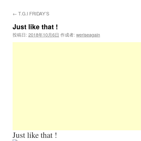
←
T.G.I FRIDAY’S
Just like that !
投稿日:
2018年10月6日
作成者:
weriseagain
Just like that !