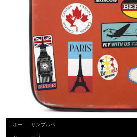
ホー
サンプルペ
ム
ージ