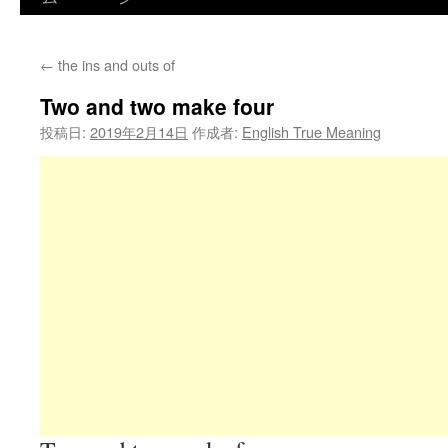
←
the ins and outs of
Two and two make four
投稿日:
2019年2月14日
作成者:
English True Meaning