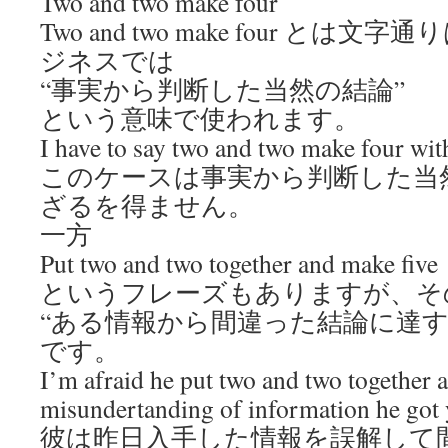
Two and two make four
Two and two make four とは文
ジネスでは
“事実から判断した当然の結論”
という意味で使われます。
I have to say two and two make four with
このケースは事実から判断した当
ざるを得ません。
一方
Put two and two together and make five
というフレーズもありますが、そ
“ある情報から間違った結論に達す
です。
I’m afraid he put two and two together 
misundertanding of information he got 
彼は昨日入手した情報を誤解して