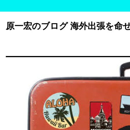
コ
ン
原一宏のブログ 海外出張を命
テ
ン
ツ
へ
ス
キ
ッ
プ