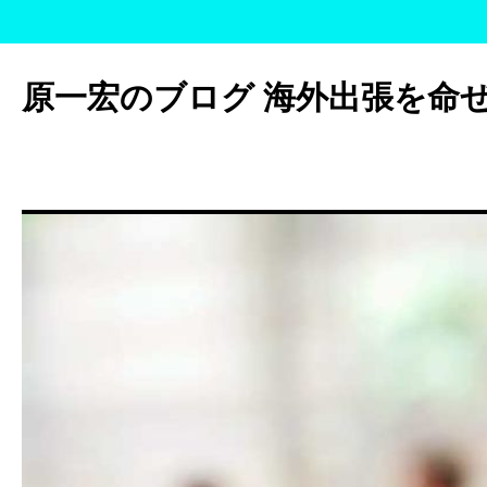
コ
ン
原一宏のブログ 海外出張を命
テ
ン
ツ
へ
ス
キ
ッ
プ