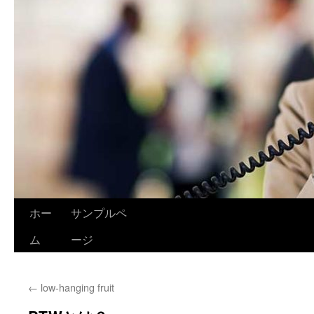
ホー
サンプルペ
ム
ージ
←
low-hanging fruit