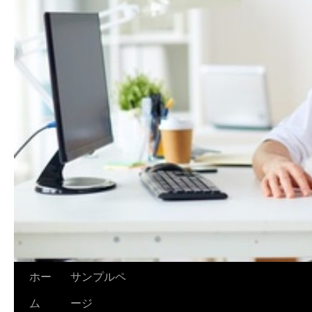
ホー
サンプルペ
ム
ージ