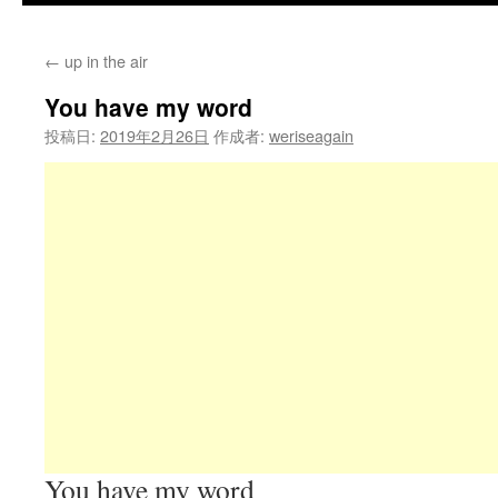
←
up in the air
You have my word
投稿日:
2019年2月26日
作成者:
weriseagain
You have my word