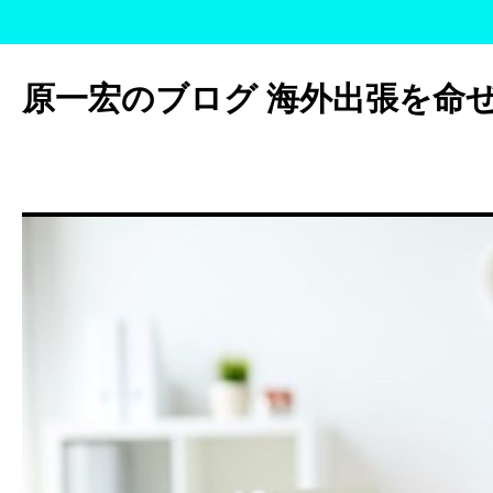
コ
ン
原一宏のブログ 海外出張を命
テ
ン
ツ
へ
ス
キ
ッ
プ