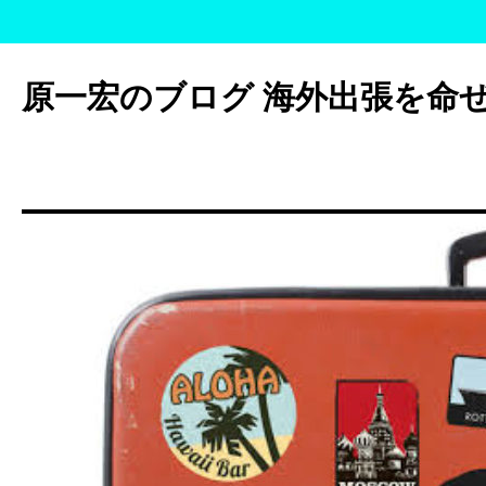
コ
ン
原一宏のブログ 海外出張を命
テ
ン
ツ
へ
ス
キ
ッ
プ