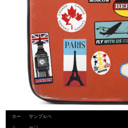
ホー
サンプルペ
ム
ージ