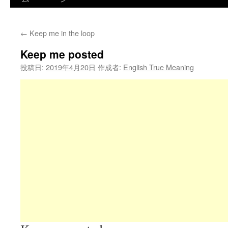
←
Keep me in the loop
Keep me posted
投稿日:
2019年4月20日
作成者:
English True Meaning