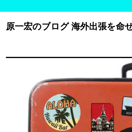
コ
ン
原一宏のブログ 海外出張を命
テ
ン
ツ
へ
ス
キ
ッ
プ