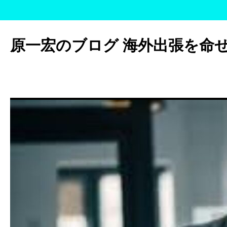
コ
ン
原一宏のブログ 海外出張を命
テ
ン
ツ
へ
ス
キ
ッ
プ