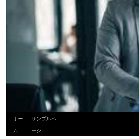
ホー
サンプルペ
ム
ージ