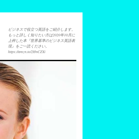
ビジネスで役立つ英語をご紹介します。
もっと詳しく知りたい方は2020年10月に
上梓した本『世界基準のビジネス英語表
現』をご一読ください。
https://amzn.to/2HnCZXi