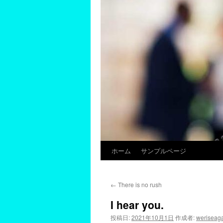
ホーム
サンプルページ
←
There is no rush
I hear you.
投稿日:
2021年10月1日
作成者:
weriseag