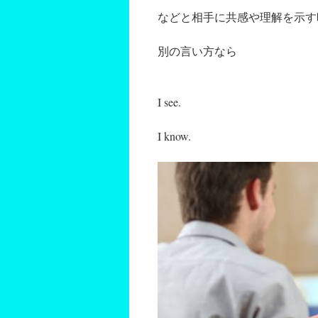
などと相手に共感や理解を示す
別の言い方なら
I see.
I know.