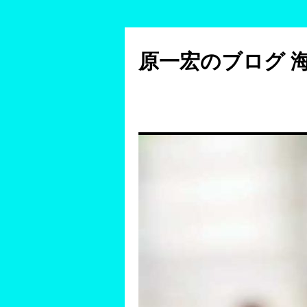
コ
ン
原一宏のブログ 
テ
ン
ツ
へ
ス
キ
ッ
プ