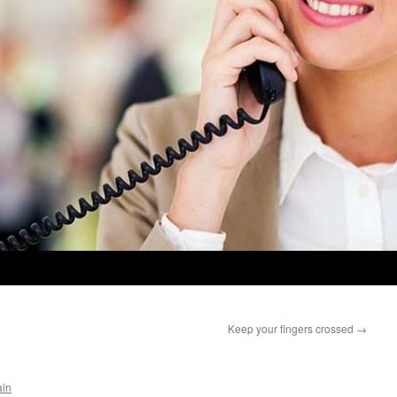
Keep your fingers crossed
→
ain