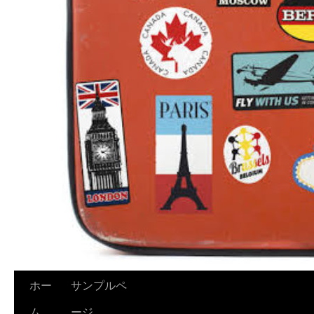
ホー
サンプルペ
ム
ージ