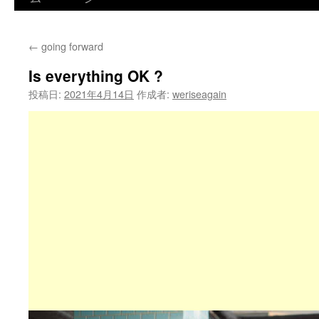
←
going forward
Is everything OK ?
投稿日:
2021年4月14日
作成者:
weriseagain