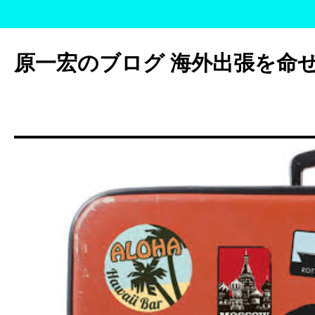
コ
ン
原一宏のブログ 海外出張を命
テ
ン
ツ
へ
ス
キ
ッ
プ