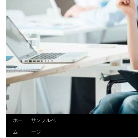
ホー
サンプルペ
ム
ージ