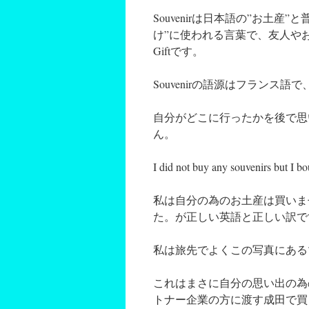
Souvenirは日本語の”お土
け”に使われる言葉で、友人やお客様
Giftです。
Souvenirの語源はフランス語
自分がどこに行ったかを後で思
ん。
I did not buy any souvenirs but I bou
私は自分の為のお土産は買いま
た。が正しい英語と正しい訳で
私は旅先でよくこの写真にある
これはまさに自分の思い出の為の
トナー企業の方に渡す成田で買うヨ