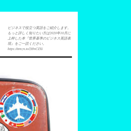
ビジネスで役立つ英語をご紹介します。
もっと詳しく知りたい方は2020年10月に
上梓した本『世界基準のビジネス英語表
現』をご一読ください。
https://amzn.to/2HnCZXi