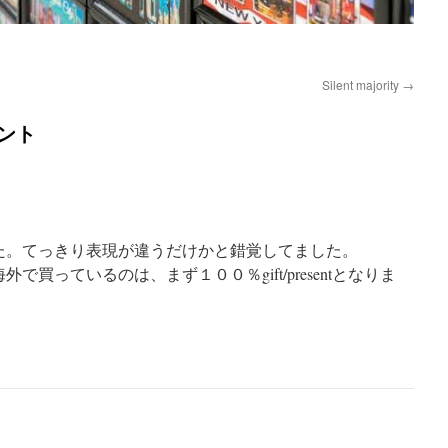
Silent majority
→
ント
た。てっきり表現が違うだけかと錯覚してました。
で買っているのは、まず１００％gift/presentとなりま