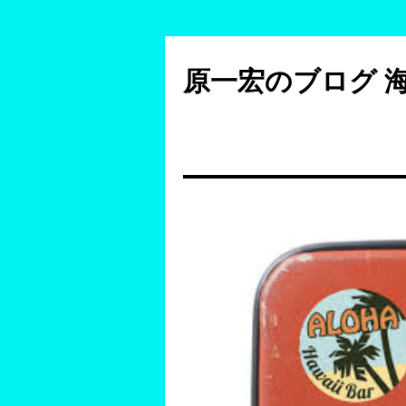
コ
ン
原一宏のブログ 
テ
ン
ツ
へ
ス
キ
ッ
プ