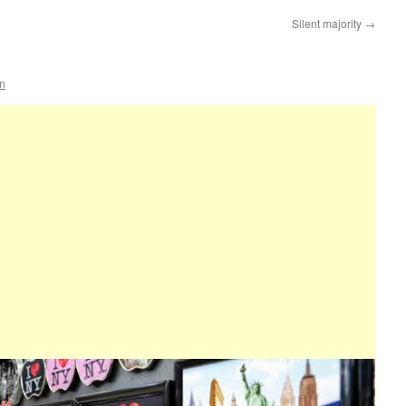
Silent majority
→
n