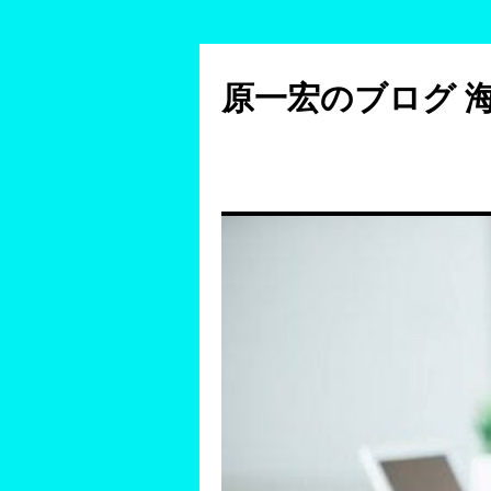
コ
ン
原一宏のブログ 
テ
ン
ツ
へ
ス
キ
ッ
プ