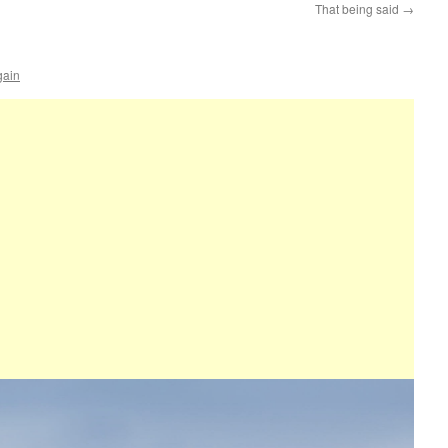
That being said
→
gain