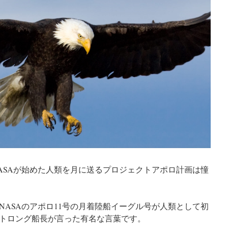
ASAが始めた人類を月に送るプロジェクトアポロ計画は憧
カNASAのアポロ11号の月着陸船イーグル号が人類として初
トロング船長が言った有名な言葉です。