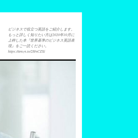
ビジネスで役立つ英語をご紹介します。
もっと詳しく知りたい方は2020年10月に
上梓した本『世界基準のビジネス英語表
現』をご一読ください。
https://amzn.to/2HnCZXi