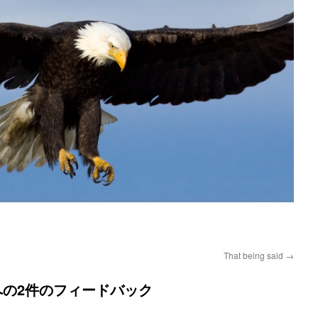
That being said
→
の2件のフィードバック