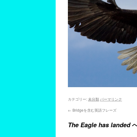
カテゴリー:
未分類
パーマリンク
←
Bridgeを含む英語フレーズ
へ
The Eagle has landed