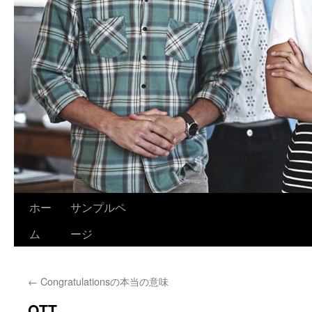
ホー
サンプルペ
ム
ージ
←
Congratulationsの本当の意味
OTT