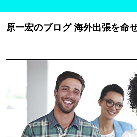
コ
ン
原一宏のブログ 海外出張を命
テ
ン
ツ
へ
ス
キ
ッ
プ