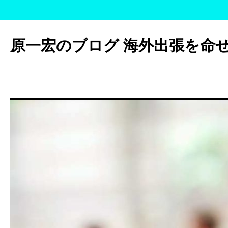
コ
ン
原一宏のブログ 海外出張を命
テ
ン
ツ
へ
ス
キ
ッ
プ