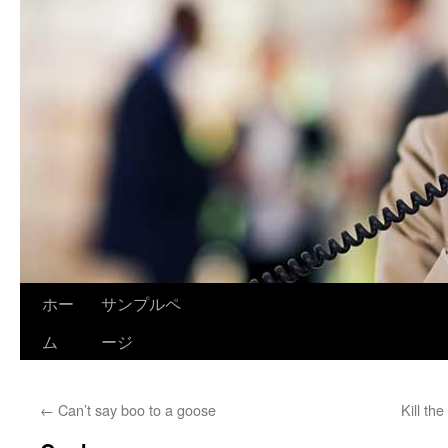
ホー
サンプルペ
ム
ージ
←
Can’t say boo to a goose
Kill th