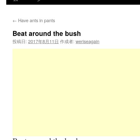
←
Have ants in pants
Beat around the bush
投稿日:
2017年8月11日
作成者:
weriseagain