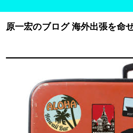
コ
ン
原一宏のブログ 海外出張を命
テ
ン
ツ
へ
ス
キ
ッ
プ