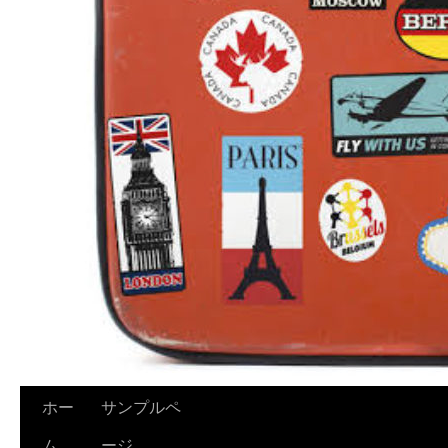
ホー
サンプルペ
ム
ージ