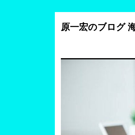
コ
ン
原一宏のブログ 
テ
ン
ツ
へ
ス
キ
ッ
プ