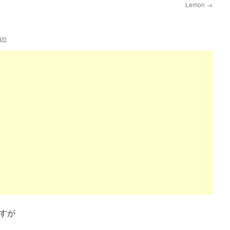
Lemon
→
ain
ですが