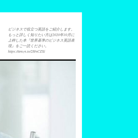
ビジネスで役立つ英語をご紹介します。
もっと詳しく知りたい方は2020年10月に
上梓した本『世界基準のビジネス英語表
現』をご一読ください。
https://amzn.to/2HnCZXi