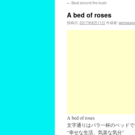
←
Beat around the bush
A bed of roses
投稿日:
2017年8月11日
作成者:
weriseag
A bed of roses
文字通りはバラ一杯のベッド
“幸せな生活、気楽な気分”