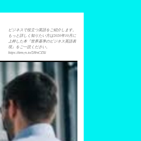
ビジネスで役立つ英語をご紹介します。
もっと詳しく知りたい方は2020年10月に
上梓した本『世界基準のビジネス英語表
現』をご一読ください。
https://amzn.to/2HnCZXi