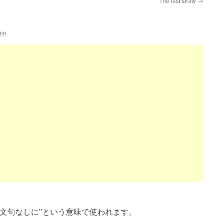
The last straw
→
ain
明白に, 文句なしに”という意味で使われます。