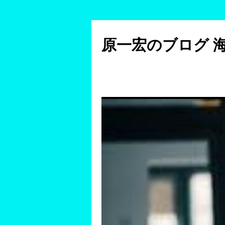
コ
ン
原一宏のブログ 
テ
ン
ツ
へ
ス
キ
ッ
プ