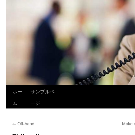
ホー
サンプルペ
ム
ージ
←
Off-hand
Make a