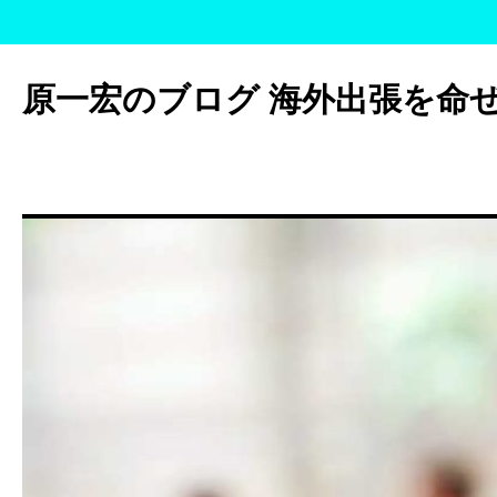
コ
ン
原一宏のブログ 海外出張を命
テ
ン
ツ
へ
ス
キ
ッ
プ