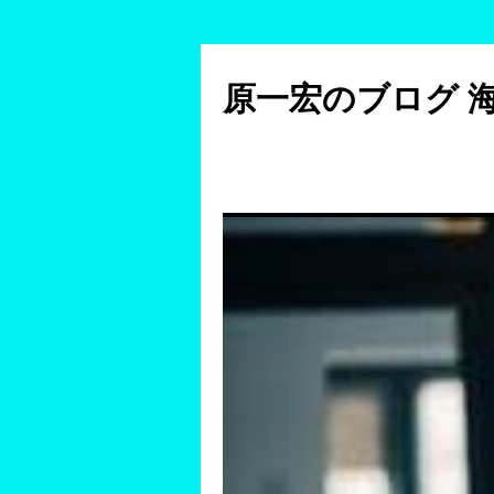
コ
ン
原一宏のブログ 
テ
ン
ツ
へ
ス
キ
ッ
プ