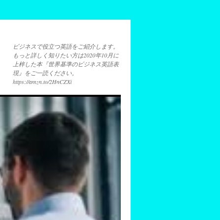
ビジネスで役立つ英語をご紹介します。
もっと詳しく知りたい方は2020年10月に
上梓した本『世界基準のビジネス英語表
現』をご一読ください。
https://amzn.to/2HnCZXi