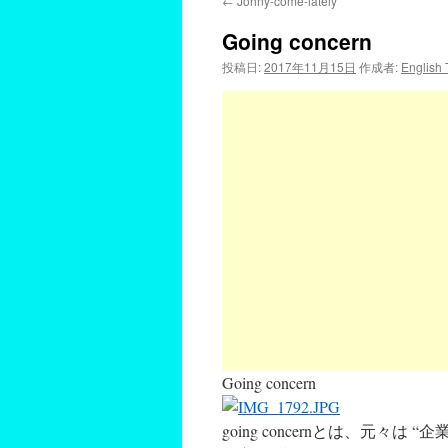
←
Johny-come-lately
Going concern
投稿日:
2017年11月15日
作成者:
English
Going concern
going concernとは、元