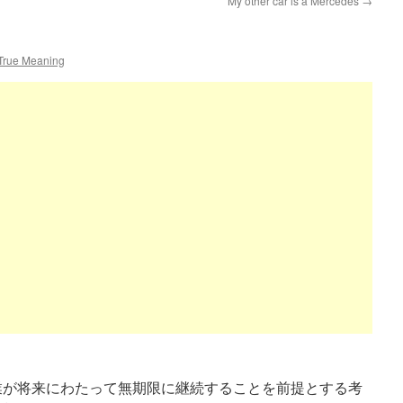
My other car is a Mercedes
→
 True Meaning
々は “企業が将来にわたって無期限に継続することを前提とする考