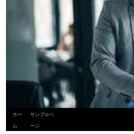
ホー
サンプルペ
ム
ージ