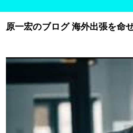
コ
ン
原一宏のブログ 海外出張を命
テ
ン
ツ
へ
ス
キ
ッ
プ