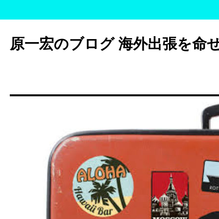
コ
ン
原一宏のブログ 海外出張を命
テ
ン
ツ
へ
ス
キ
ッ
プ