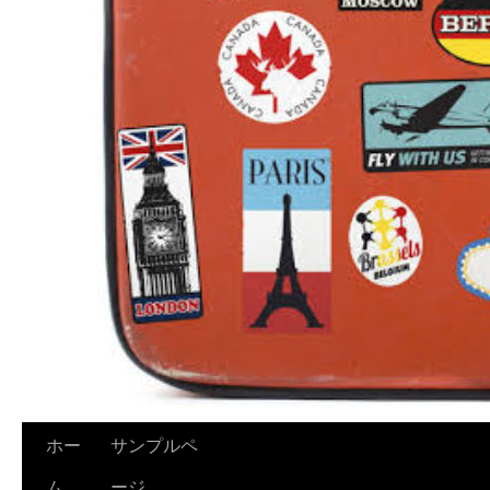
ホー
サンプルペ
ム
ージ