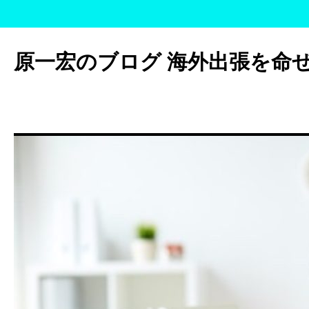
コ
ン
原一宏のブログ 海外出張を命
テ
ン
ツ
へ
ス
キ
ッ
プ