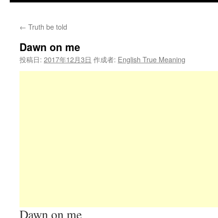
←
Truth be told
Dawn on me
投稿日:
2017年12月3日
作成者:
English True Meaning
Dawn on me