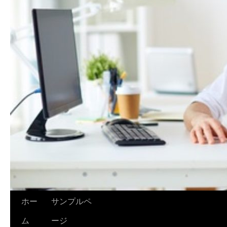
ホー
サンプルペ
ム
ージ