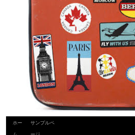
ホー
サンプルペ
ム
ージ