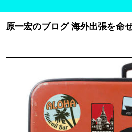
コ
ン
原一宏のブログ 海外出張を命
テ
ン
ツ
へ
ス
キ
ッ
プ