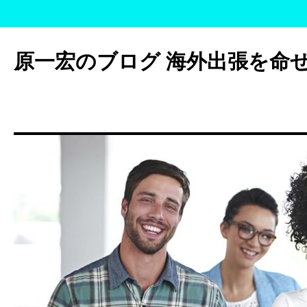
コ
ン
原一宏のブログ 海外出張を命
テ
ン
ツ
へ
ス
キ
ッ
プ