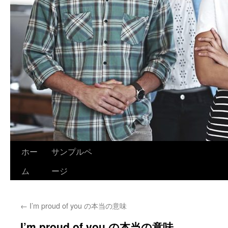
ホー
サンプルペ
ム
ージ
←
I’m proud of you の本当の意味
I’m proud of you の本当の意味