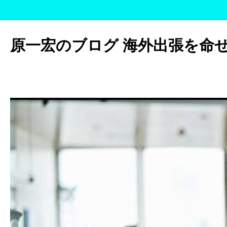
コ
ン
原一宏のブログ 海外出張を命
テ
ン
ツ
へ
ス
キ
ッ
プ