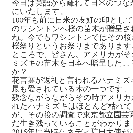
今日は英語から離れて日米のつな
にいたします。
100年も前に日米の友好の印とし
のワシントンへ桜の苗木が贈呈さ
ね。今でもワシントンではその桜
桜祭りというお祭りまであります
ところで、皆さん、アメリカがそ
ミズキの苗木を日本へ贈呈したこ
か？
花言葉が返礼と言われるハナミズ
最も愛されている木の一つです。
残念ながらながらその時アメリカ
れたハナミズキはほとんど枯れて
が、その後の調査で東京都立園芸
だ生き残っていることがわかりま
2015年に当時ケネディ駐日大使