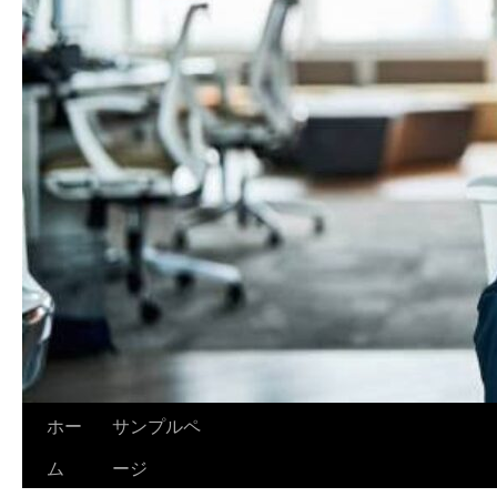
ホー
サンプルペ
ム
ージ