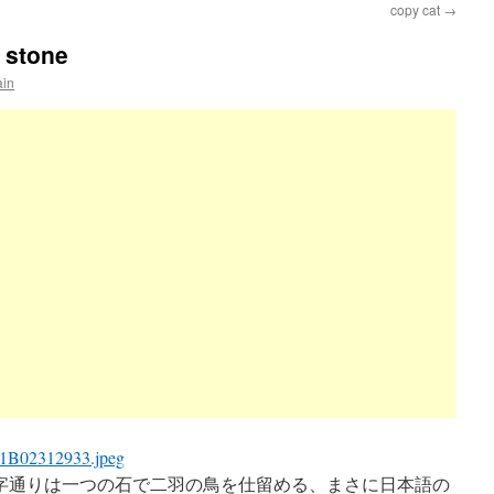
copy cat
→
e stone
ain
one stone は文字通りは一つの石で二羽の鳥を仕留める、まさに日本語の