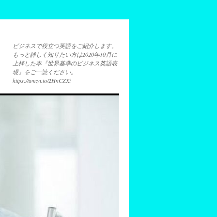
ビジネスで役立つ英語をご紹介します。
もっと詳しく知りたい方は2020年10月に
上梓した本『世界基準のビジネス英語表
現』をご一読ください。
https://amzn.to/2HnCZXi