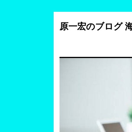
コ
ン
原一宏のブログ 
テ
ン
ツ
へ
ス
キ
ッ
プ