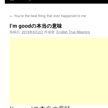
←
You’re the best thing that ever happened to me
I’m goodの本当の意味
投稿日:
2019年8月2日
作成者:
English True Meaning