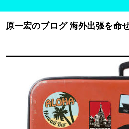
コ
ン
原一宏のブログ 海外出張を命
テ
ン
ツ
へ
ス
キ
ッ
プ