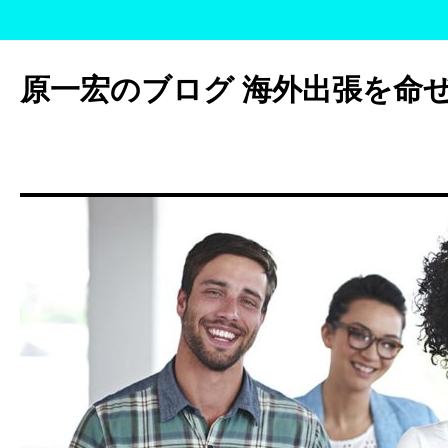
コ
ン
原一宏のブログ 海外出張を命
テ
ン
ツ
へ
ス
キ
ッ
プ