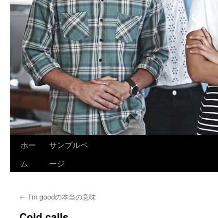
ホー
サンプルペ
ム
ージ
←
I’m goodの本当の意味
Cold calls