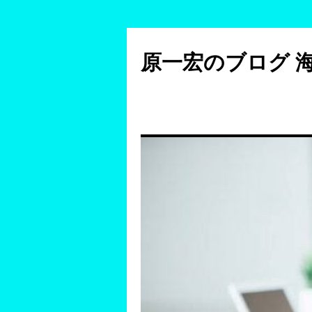
コ
ン
原一宏のブログ 
テ
ン
ツ
へ
ス
キ
ッ
プ