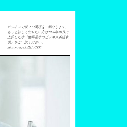
ビジネスで役立つ英語をご紹介します。
もっと詳しく知りたい方は2020年10月に
上梓した本『世界基準のビジネス英語表
現』をご一読ください。
https://amzn.to/2HnCZXi