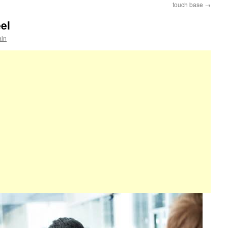
touch base
→
el
ain