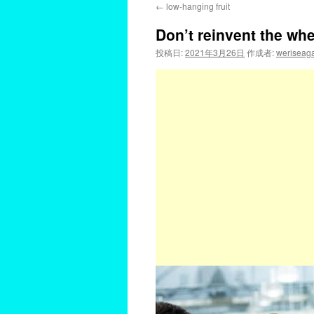
←
low-hanging fruit
Don’t reinvent the whe
投稿日:
2021年3月26日
作成者:
weriseag