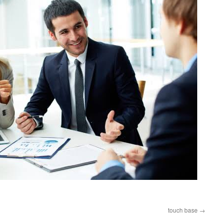
touch base
→