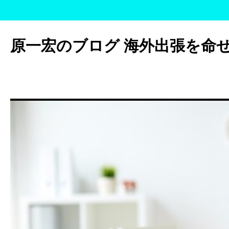
コ
ン
原一宏のブログ 海外出張を命
テ
ン
ツ
へ
ス
キ
ッ
プ