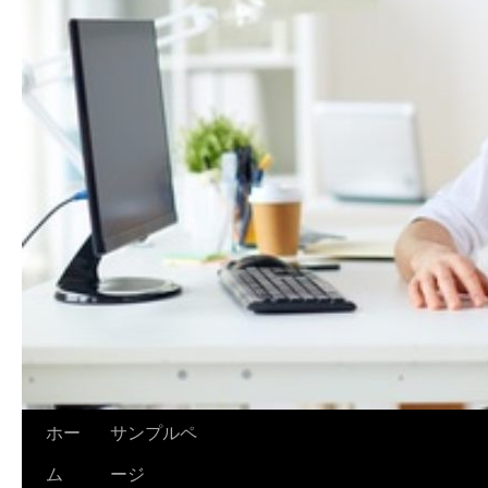
ホー
サンプルペ
ム
ージ