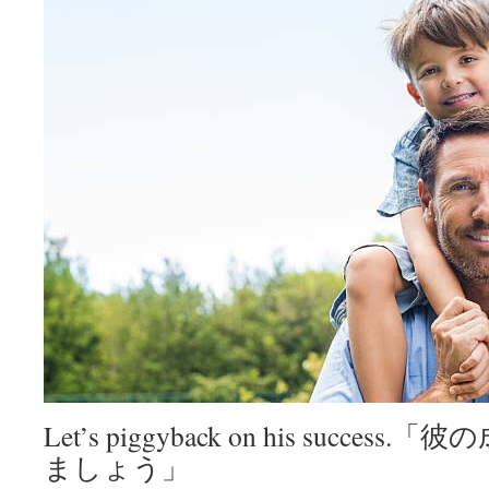
Let’s piggyback on his succ
ましょう」