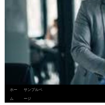
ホー
サンプルペ
ム
ージ