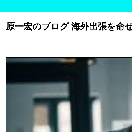
コ
ン
原一宏のブログ 海外出張を命
テ
ン
ツ
へ
ス
キ
ッ
プ