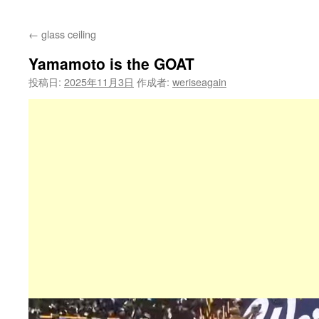
←
glass ceiling
Yamamoto is the GOAT
投稿日:
2025年11月3日
作成者:
weriseagain