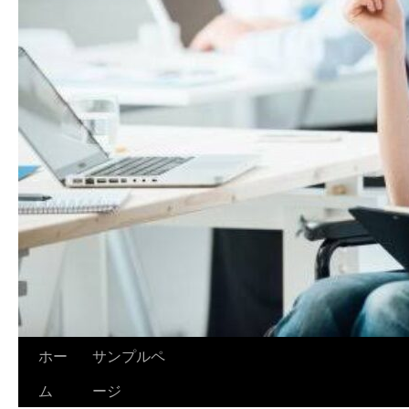
ホー
サンプルペ
ム
ージ