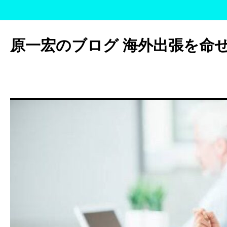
コ
ン
原一宏のブログ 海外出張を命
テ
ン
ツ
へ
ス
キ
ッ
プ